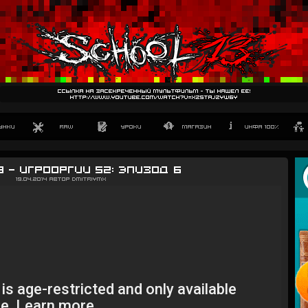
ссылка на засекреченный мультфильм - ты нашел ее!
http://www.youtube.com/watch?v=XZ5TajZYW6Y
3 — Игрооргии S2: Эпизод 6
19.04.2014
Автор
DmitriyMX