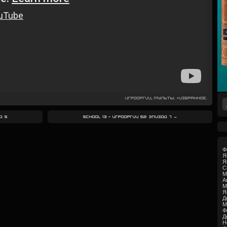
Игрооргии
,
Мульты
.
+Избранное
.
д 5
School 13 — Игрооргии S2: Эпизод 7
→
Ф
Я
Я
С
М
А
М
Я
Д
М
Ф
Д
Н