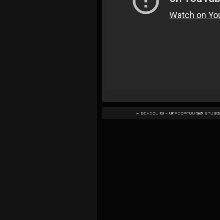
←
School 13 — Игрооргии S2: Эпизо