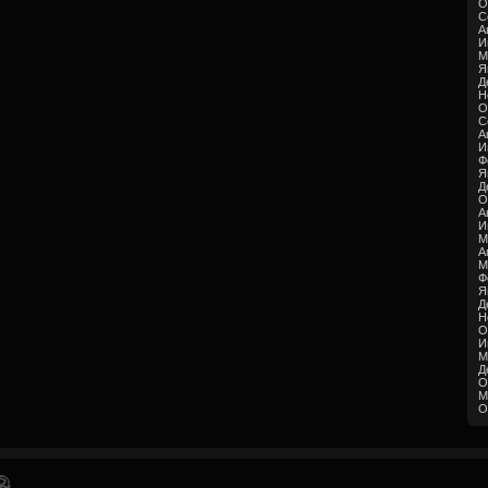
О
С
А
И
М
Я
Д
Н
О
С
А
И
Ф
Я
Д
О
А
И
М
А
М
Ф
Я
Д
Н
О
И
М
Д
О
М
О